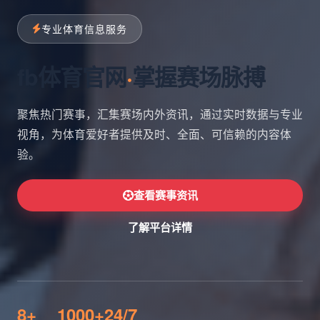
专业体育信息服务
fb体育官网
·
掌握赛场脉搏
聚焦热门赛事，汇集赛场内外资讯，通过实时数据与专业
视角，为体育爱好者提供及时、全面、可信赖的内容体
验。
查看赛事资讯
了解平台详情
8+
1000+
24/7