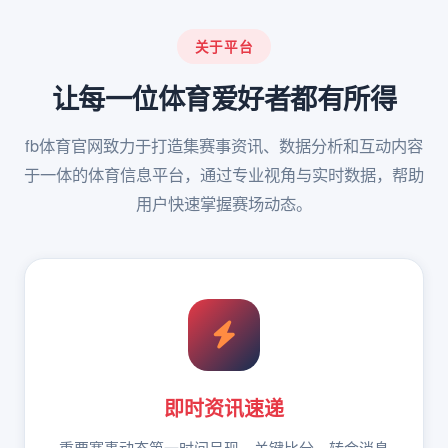
关于平台
让每一位体育爱好者都有所得
fb体育官网致力于打造集赛事资讯、数据分析和互动内容
于一体的体育信息平台，通过专业视角与实时数据，帮助
用户快速掌握赛场动态。
即时资讯速递
重要赛事动态第一时间呈现，关键比分、转会消息