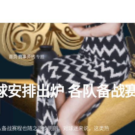
首页
赛事资讯
专题
/
/
球安排出炉 各队备战
队备战赛程也随之逐步明朗。对球迷来说，这类热