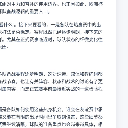
练组对主力和替补的使用边界。也正因如此，欧洲杯
球队备战逻辑的重要入口。
看什么”。接下来要看的，一是各队在热身赛中的出
术打法是否稳定。赛程既然已经逐步明朗，接下来的
考。尤其在正式赛事临近时，球队状态的细微变化往
原因。
各队备战赛程逐步明朗，这对球迷、媒体和教练组都
备战节奏，也让有关阵容、状态和战术的讨论有了更
附属内容，而是正式赛事前最接近实战的一道检验程
而是各队如何使用这些热身机会。谁会在友谊赛中承
谁又能在有限的出场时间里争取到位置，这些细节都
赛程继续清晰，球队的准备重点也会越来越具体，相