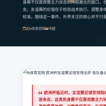
身赛不仅是观察主力状态和阵容磨合的窗口，
言，友谊赛的价值在于检验战术执行、调整身
校准。围绕这一事件，外界关注的核心并不只是对
fb体育官网
专题
欧洲杯临近时，友谊赛足球安排陆
迷来说，这类热身赛不仅是观察主力