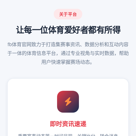
关于平台
让每一位体育爱好者都有所得
fb体育官网致力于打造集赛事资讯、数据分析和互动内容
于一体的体育信息平台，通过专业视角与实时数据，帮助
用户快速掌握赛场动态。
即时资讯速递
重要赛事动态第一时间呈现，关键比分、转会消息