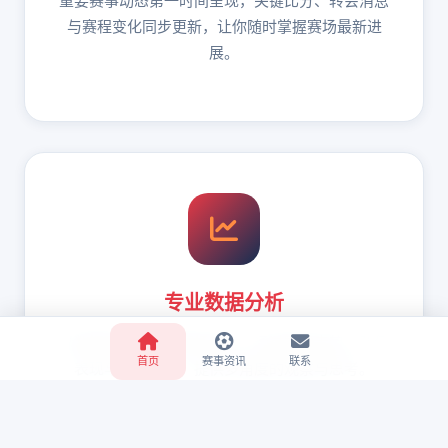
与赛程变化同步更新，让你随时掌握赛场最新进
展。
专业数据分析
以数据和维度解读赛场热点，通过赛况走势、队伍
首页
赛事资讯
联系
表现与历史对比，提供多角度的观察与思考。