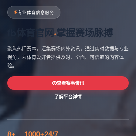
专业体育信息服务
fb体育官网
·
掌握赛场脉搏
聚焦热门赛事，汇集赛场内外资讯，通过实时数据与专业
视角，为体育爱好者提供及时、全面、可信赖的内容体
验。
查看赛事资讯
了解平台详情
8+
1000+
24/7