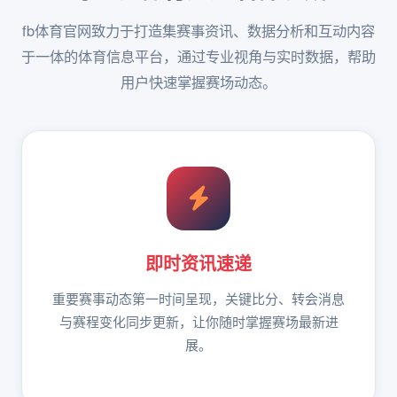
fb体育官网致力于打造集赛事资讯、数据分析和互动内容
于一体的体育信息平台，通过专业视角与实时数据，帮助
用户快速掌握赛场动态。
即时资讯速递
重要赛事动态第一时间呈现，关键比分、转会消息
与赛程变化同步更新，让你随时掌握赛场最新进
展。