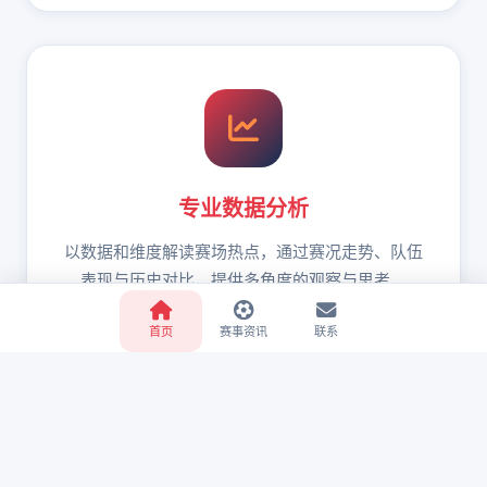
专业数据分析
以数据和维度解读赛场热点，通过赛况走势、队伍
表现与历史对比，提供多角度的观察与思考。
首页
赛事资讯
联系