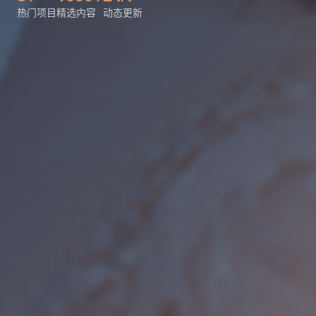
热门项目
精选内容
动态更新